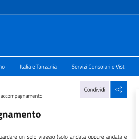
e menù
talia a Dar Es Salaam
mo
Italia e Tanzania
Servizi Consolari e Visti
Condi
Condividi
di accompagnamento
agnamento
ardare un solo viaggio (solo andata oppure andata e