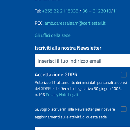
Tel:
+255 22 2115935
/
36
–
2123010
/
11
PEC:
amb.daressalaam@cert.esteri.it
Gli uffici della sede
Iscriviti alla nostra Newsletter
Inserisci la tua email
Accettazione GDPR
Autorizzo il trattamento dei miei dati personali ai sensi
del GDPR e del Decreto Legislativo 30 giugno 2003,
n.196
Privacy
Note Legali
Sì, voglio iscrivermi alla Newsletter per ricevere
aggiornamenti sulle attività di questa sede