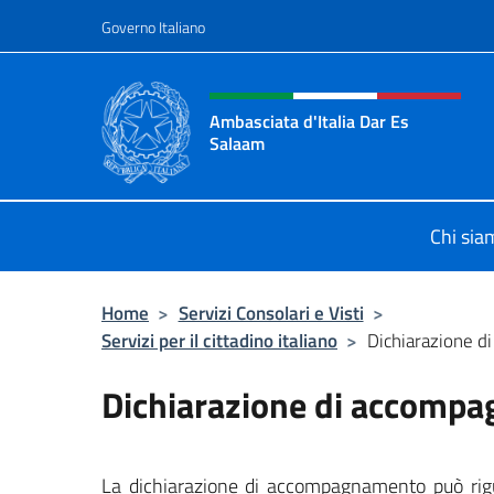
Salta al contenuto
Governo Italiano
Intestazione sito, social 
Ambasciata d'Italia Dar Es
Salaam
Il sito ufficiale dell'Ambasciata d'I
Chi sia
Home
>
Servizi Consolari e Visti
>
Servizi per il cittadino italiano
>
Dichiarazione 
Dichiarazione di accomp
La dichiarazione di accompagnamento può rigu