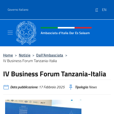
Salta al contenuto
IT
EN
Governo Italiano
Intestazione sito, social e menù
Ambasciata d'Italia Dar Es Salaam
Il sito ufficiale dell'Ambasciata d'Italia a D
Home
>
Notizie
>
Dall’Ambasciata
>
IV Business Forum Tanzania-Italia
IV Business Forum Tanzania-Italia
Data pubblicazione:
17 Febbraio 2025
Tipologia:
News