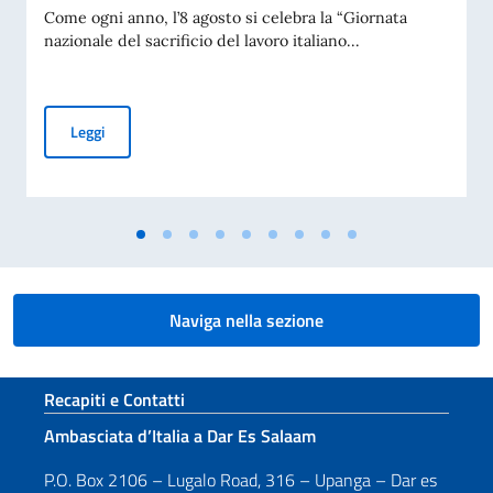
Come ogni anno, l’8 agosto si celebra la “Giornata
nazionale del sacrificio del lavoro italiano...
Messaggio del Vice Presidente del Consiglio dei Ministri e Mi
Leggi
Naviga nella sezione
Sezione footer
Recapiti e Contatti
Ambasciata d’Italia a Dar Es Salaam
P.O. Box 2106 – Lugalo Road, 316 – Upanga – Dar es