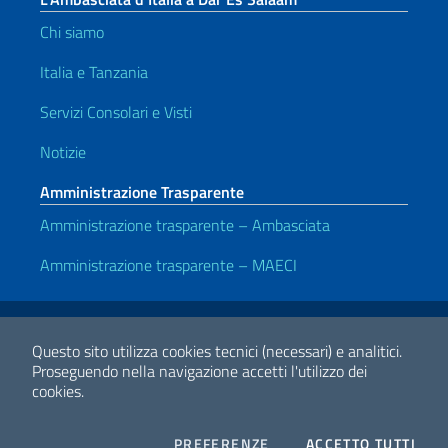
Chi siamo
Italia e Tanzania
Servizi Consolari e Visti
Notizie
Amministrazione Trasparente
Amministrazione trasparente – Ambasciata
Amministrazione trasparente – MAECI
Link Utili
Note legali
Privacy e cookie policy
Dichiarazione di accessibilità
Questo sito utilizza cookies tecnici (necessari) e analitici.
Proseguendo nella navigazione accetti l'utilizzo dei
cookies.
2026 Copyright Ministero degli Affari Esteri e della Cooperazione
Internazionale
COOKIES
I CO
PREFERENZE
ACCETTO TUTTI