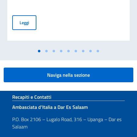
Messaggio del Vice Presidente del Consiglio dei Ministri e Mi
Leggi
Naviga nella sezione
Sezione footer
Recapiti e Contatti
Ambasciata d’Italia a Dar Es Salaam
P.O. Box 2106 – Lugalo Road, 316 – Upanga – Dar es
Salaam