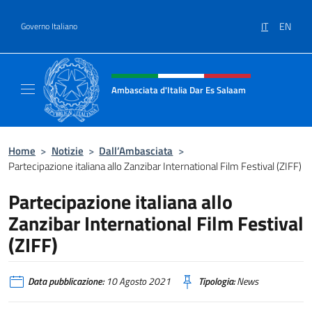
Salta al contenuto
IT
EN
Governo Italiano
Intestazione sito, social e menù
Ambasciata d'Italia Dar Es Salaam
Il sito ufficiale dell'Ambasciata d'Italia a D
Home
>
Notizie
>
Dall’Ambasciata
>
Partecipazione italiana allo Zanzibar International Film Festival (ZIFF)
Partecipazione italiana allo
Zanzibar International Film Festival
(ZIFF)
Data pubblicazione:
10 Agosto 2021
Tipologia:
News