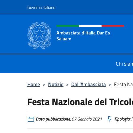
Salta al contenuto
Governo Italiano
Intestazione sito, social 
Ambasciata d'Italia Dar Es
Salaam
Il sito ufficiale dell'Ambasciata d'I
Chi sia
Home
>
Notizie
>
Dall’Ambasciata
>
Festa Naz
Festa Nazionale del Tricol
Data pubblicazione:
07 Gennaio 2021
Tipologia:
N