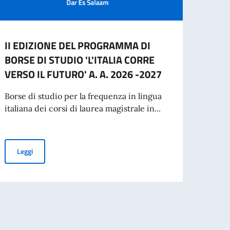
II EDIZIONE DEL PROGRAMMA DI
Manif
BORSE DI STUDIO 'L'ITALIA CORRE
proce
VERSO IL FUTURO' A. A. 2026 -2027
Vice 
pres
Borse di studio per la frequenza in lingua
italiana dei corsi di laurea magistrale in...
Si com
inten
nuovo
per l’espatrio dal 3 agosto
II EDIZIONE DEL PROGRAMMA DI BORSE DI STUDIO 'L'ITALIA CO
Leggi
Leg