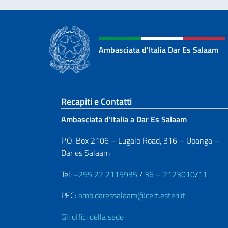
Ambasciata d'Italia Dar Es Salaam
Sezione footer
Recapiti e Contatti
Ambasciata d’Italia a Dar Es Salaam
P.O. Box 2106 – Lugalo Road, 316 – Upanga –
Dar es Salaam
Tel:
+255 22 2115935
/
36
–
2123010
/
11
PEC:
amb.daressalaam@cert.esteri.it
Gli uffici della sede