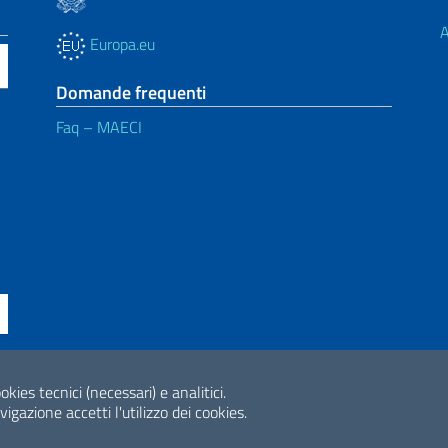
A
Europa.eu
Domande frequenti
Faq – MAECI
ne di accessibilità
okies tecnici (necessari) e analitici.
2026 Copyright Min
gazione accetti l'utilizzo dei cookies.
Internazionale