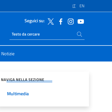
IT
EN
Seguici su:
Cerca nel sito
Ricerca sito live
Notizie
vidi sui Social Network
NAVIGA NELLA SEZIONE
Multimedia