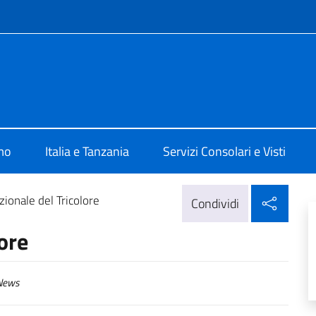
e menù
talia a Dar Es Salaam
mo
Italia e Tanzania
Servizi Consolari e Visti
Condi
ionale del Tricolore
Condividi
ore
ews