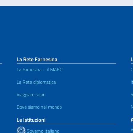
La Rete Farnesina
L
La Farnesina – il MAECI
C
La Rete diplomatica
I
Viaggiare sicuri
S
Dove siamo nel mondo
N
Le Istituzioni
A
Governo Italiano