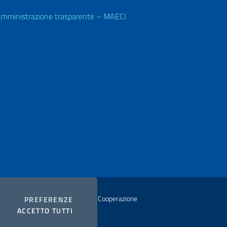
mministrazione trasparente – MAECI
istero degli Affari Esteri e della Cooperazione
COOKIES
PREFERENZE
I COOKIES
ACCETTO TUTTI