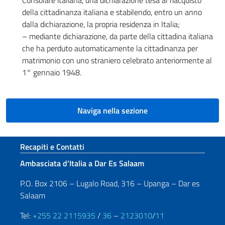
Consolare italiana, una dichiarazione tesa al riacquisto
della cittadinanza italiana e stabilendo, entro un anno
dalla dichiarazione, la propria residenza in Italia;
– mediante dichiarazione, da parte della cittadina italiana
che ha perduto automaticamente la cittadinanza per
matrimonio con uno straniero celebrato anteriormente al
1° gennaio 1948.
Naviga nella sezione
Sezione footer
Recapiti e Contatti
Ambasciata d’Italia a Dar Es Salaam
P.O. Box 2106 – Lugalo Road, 316 – Upanga – Dar es
Salaam
Tel:
+255 22 2115935
/
36
–
2123010
/
11