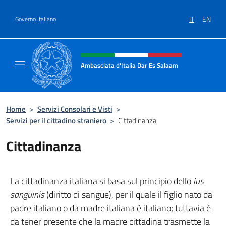
Salta al contenuto
IT
EN
Governo Italiano
Intestazione sito, social e menù
Ambasciata d'Italia Dar Es Salaam
Il sito ufficiale dell'Ambasciata d'Italia a D
Home
>
Servizi Consolari e Visti
>
Servizi per il cittadino straniero
>
Cittadinanza
Cittadinanza
La cittadinanza italiana si basa sul principio dello
ius
sanguinis
(diritto di sangue), per il quale il figlio nato da
padre italiano o da madre italiana è italiano; tuttavia è
da tener presente che la madre cittadina trasmette la