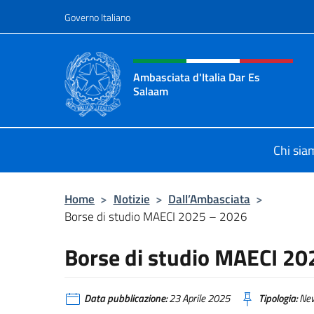
Salta al contenuto
Governo Italiano
Intestazione sito, social 
Ambasciata d'Italia Dar Es
Salaam
Il sito ufficiale dell'Ambasciata d'I
Chi sia
Home
>
Notizie
>
Dall’Ambasciata
>
Borse di studio MAECI 2025 – 2026
Borse di studio MAECI 20
Data pubblicazione:
23 Aprile 2025
Tipologia:
Ne