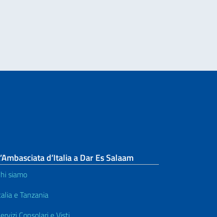
On. Antonio Tajani, in occasione del 70° anniversario del disastro di Marcinel
’Ambasciata d’Italia a Dar Es Salaam
hi siamo
talia e Tanzania
ervizi Consolari e Visti