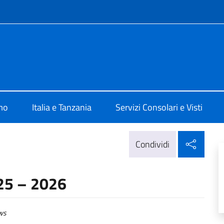
e menù
talia a Dar Es Salaam
mo
Italia e Tanzania
Servizi Consolari e Visti
Condi
Condividi
25 – 2026
ws