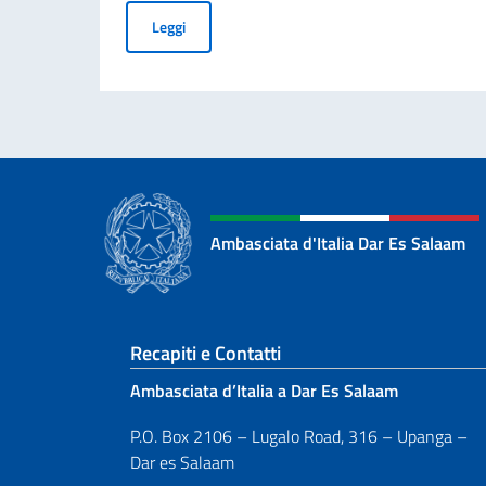
Messaggio del Vice Presidente del Consiglio dei 
Leggi
Ambasciata d'Italia Dar Es Salaam
Sezione footer
Recapiti e Contatti
Ambasciata d’Italia a Dar Es Salaam
P.O. Box 2106 – Lugalo Road, 316 – Upanga –
Dar es Salaam