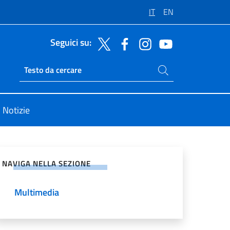
IT
EN
Seguici su:
Cerca nel sito
Ricerca sito live
Notizie
vidi sui Social Network
NAVIGA NELLA SEZIONE
Multimedia