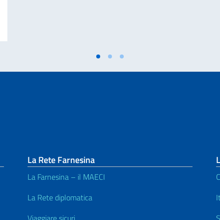
Ministri e Ministro degli Affari Esteri e della Cooperazione Internazionale, 
La Rete Farnesina
L
La Farnesina – il MAECI
C
La Rete diplomatica
I
Viaggiare sicuri
S