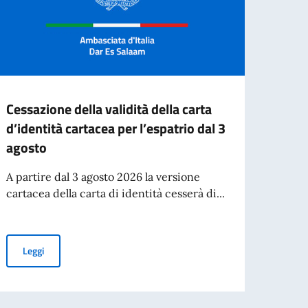
Cessazione della validità della carta
II E
d’identità cartacea per l’espatrio dal 3
BORS
agosto
VERS
A partire dal 3 agosto 2026 la versione
Borse 
cartacea della carta di identità cesserà di...
italia
Cessazione della validità della carta d’identità cartacea per l’esp
Leggi
Leg
 MAECI per l'anno accademico 2026-2027