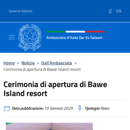
Salta al contenuto
IT
EN
Governo Italiano
Intestazione sito, social e menù
Ambasciata d'Italia Dar Es Salaam
Il sito ufficiale dell'Ambasciata d'Italia a D
Home
>
Notizie
>
Dall’Ambasciata
>
Cerimonia di apertura di Bawe Island resort
Cerimonia di apertura di Bawe
Island resort
Data pubblicazione:
10 Gennaio 2025
Tipologia:
News