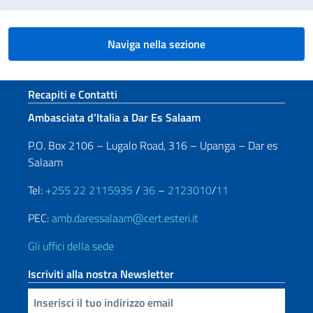
Naviga nella sezione
Sezione footer
Recapiti e Contatti
Ambasciata d’Italia a Dar Es Salaam
P.O. Box 2106 – Lugalo Road, 316 – Upanga – Dar es
Salaam
Tel:
+255 22 2115935
/
36
–
2123010
/
11
PEC:
amb.daressalaam@cert.esteri.it
Gli uffici della sede
Iscriviti alla nostra Newsletter
Inserisci la tua email