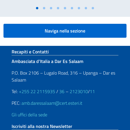
Naviga nella sezione
Sezione footer
Recapiti e Contatti
Ambasciata d’Italia a Dar Es Salaam
P.O. Box 2106 – Lugalo Road, 316 – Upanga – Dar es
Salaam
Tel:
+255 22 2115935
/
36
–
2123010
/
11
PEC:
amb.daressalaam@cert.esteri.it
Gli uffici della sede
Iscriviti alla nostra Newsletter