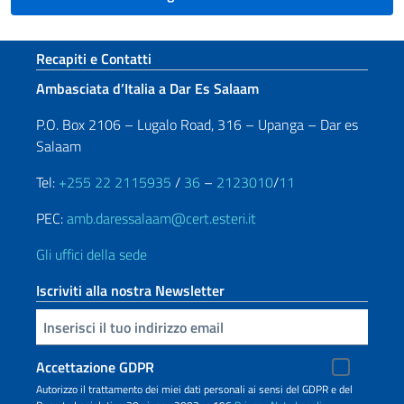
Sezione footer
Recapiti e Contatti
Ambasciata d’Italia a Dar Es Salaam
P.O. Box 2106 – Lugalo Road, 316 – Upanga – Dar es
Salaam
Tel:
+255 22 2115935
/
36
–
2123010
/
11
PEC:
amb.daressalaam@cert.esteri.it
Gli uffici della sede
Iscriviti alla nostra Newsletter
Inserisci la tua email
Accettazione GDPR
Autorizzo il trattamento dei miei dati personali ai sensi del GDPR e del