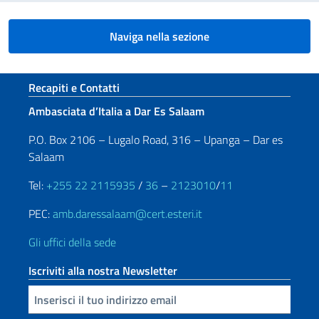
Naviga nella sezione
Sezione footer
Recapiti e Contatti
Ambasciata d’Italia a Dar Es Salaam
P.O. Box 2106 – Lugalo Road, 316 – Upanga – Dar es
Salaam
Tel:
+255 22 2115935
/
36
–
2123010
/
11
PEC:
amb.daressalaam@cert.esteri.it
Gli uffici della sede
Iscriviti alla nostra Newsletter
Inserisci la tua email