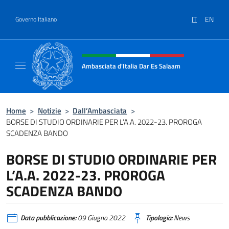
Salta al contenuto
IT
EN
Governo Italiano
Intestazione sito, social e menù
Ambasciata d'Italia Dar Es Salaam
Il sito ufficiale dell'Ambasciata d'Italia a D
Home
>
Notizie
>
Dall’Ambasciata
>
BORSE DI STUDIO ORDINARIE PER L’A.A. 2022-23. PROROGA
SCADENZA BANDO
BORSE DI STUDIO ORDINARIE PER
L’A.A. 2022-23. PROROGA
SCADENZA BANDO
Data pubblicazione:
09 Giugno 2022
Tipologia:
News