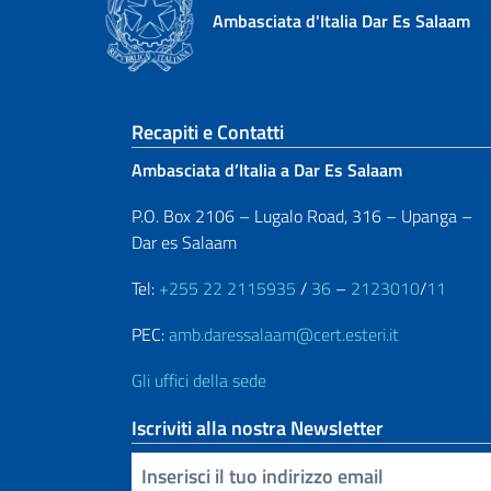
Ambasciata d'Italia Dar Es Salaam
Sezione footer
Recapiti e Contatti
Ambasciata d’Italia a Dar Es Salaam
P.O. Box 2106 – Lugalo Road, 316 – Upanga –
Dar es Salaam
Tel:
+255 22 2115935
/
36
–
2123010
/
11
PEC:
amb.daressalaam@cert.esteri.it
Gli uffici della sede
Iscriviti alla nostra Newsletter
Inserisci la tua email