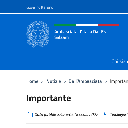
Salta al contenuto
Governo Italiano
Intestazione sito, social 
Ambasciata d'Italia Dar Es
Salaam
Il sito ufficiale dell'Ambasciata d'I
Chi sia
Home
>
Notizie
>
Dall’Ambasciata
>
Importan
Importante
Data pubblicazione:
04 Gennaio 2022
Tipologia:
N