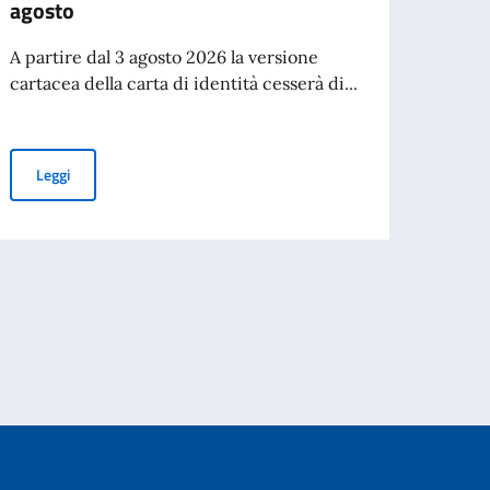
agosto
VERS
A partire dal 3 agosto 2026 la versione
Borse 
cartacea della carta di identità cesserà di...
italia
Cessazione della validità della carta d’identità cartacea per l’esp
Leggi
Leg
 MAECI per l'anno accademico 2026-2027
On. Antonio Tajani, in occasione del 70° anniversario del disastro di Marcinel