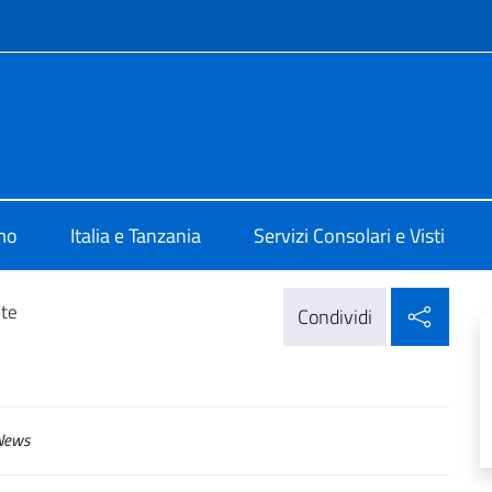
e menù
talia a Dar Es Salaam
mo
Italia e Tanzania
Servizi Consolari e Visti
Condi
te
Condividi
ews