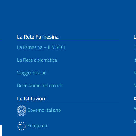
La Rete Farnesina
L
La Farnesina – il MAECI
C
La Rete diplomatica
I
Viaggiare sicuri
S
Dove siamo nel mondo
N
Le Istituzioni
A
Governo Italiano
A
Europa.eu