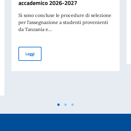
accademico 2026-2027
Si sono concluse le procedure di selezione
per l'assegnazione a studenti provenienti
da Tanzania e...
Pubblicazione graduatoria Borsa di studio offerte dal
Leggi
Ministri e Ministro degli Affari Esteri e della Cooperazione Internazionale, 