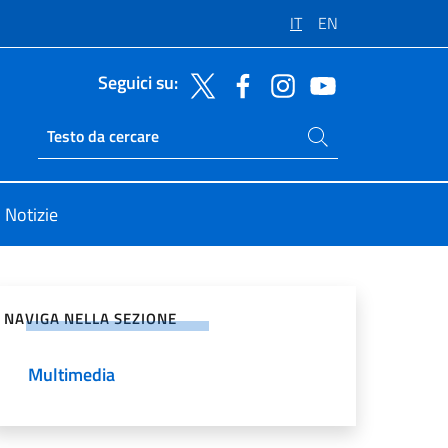
IT
EN
Seguici su:
Cerca nel sito
Ricerca sito live
Notizie
vidi sui Social Network
NAVIGA NELLA SEZIONE
Multimedia