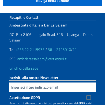
Naviga nella sezione
Sezione footer
Recapiti e Contatti
Ambasciata d’Italia a Dar Es Salaam
P.O. Box 2106 – Lugalo Road, 316 – Upanga – Dar es
Salaam
Tel:
+255 22 2115935
/
36
–
2123010
/
11
PEC:
amb.daressalaam@cert.esteri.it
Gli uffici della sede
Iscriviti alla nostra Newsletter
Inserisci la tua email
Accettazione GDPR
Autorizzo il trattamento dei miei dati personali ai sensi del GDPR e del