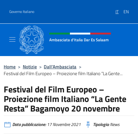
Salta al contenuto
IT
EN
Governo Italiano
Intestazione sito, social e menù
Ambasciata d'Italia Dar Es Salaam
Il sito ufficiale dell'Ambasciata d'Italia a D
Home
>
Notizie
>
Dall’Ambasciata
>
Festival del Film Europeo – Proiezione film Italiano “La Gente...
Festival del Film Europeo –
Proiezione film Italiano “La Gente
Resta” Bagamoyo 20 novembre
Data pubblicazione:
17 Novembre 2021
Tipologia:
News