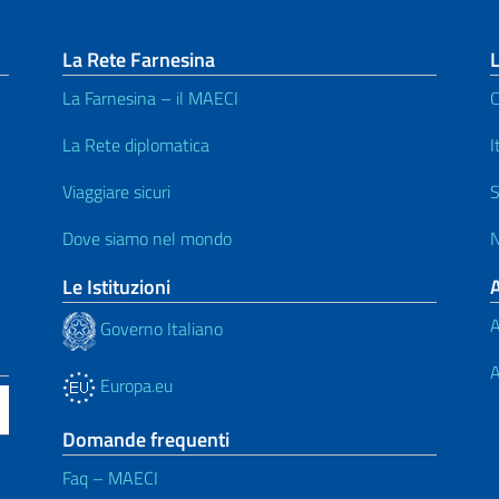
La Rete Farnesina
L
La Farnesina – il MAECI
C
La Rete diplomatica
I
Viaggiare sicuri
S
Dove siamo nel mondo
N
Le Istituzioni
A
Governo Italiano
A
Europa.eu
Domande frequenti
Faq – MAECI