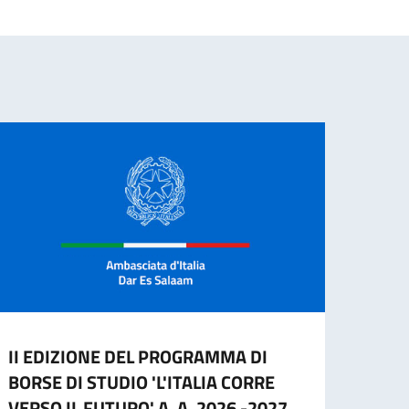
II EDIZIONE DEL PROGRAMMA DI
Manif
BORSE DI STUDIO 'L'ITALIA CORRE
proce
VERSO IL FUTURO' A. A. 2026 -2027
Vice 