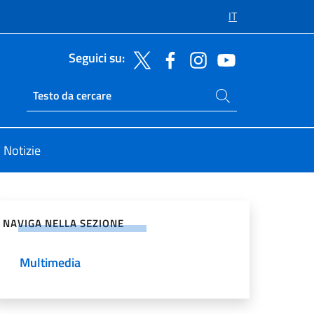
IT
Seguici su:
Cerca nel sito
Ricerca sito live
Notizie
vidi sui Social Network
NAVIGA NELLA SEZIONE
Multimedia