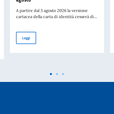
A partire dal 3 agosto 2026 la versione
cartacea della carta di identità cesserà di...
Cessazione della validità della carta d’identità cartacea 
Leggi
ferte dal MAECI per l'anno accademico 2026-2027