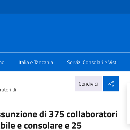
e menù
talia a Dar Es Salaam
mo
Italia e Tanzania
Servizi Consolari e Visti
Condi
Condividi
atori di
ssunzione di 375 collaboratori
bile e consolare e 25