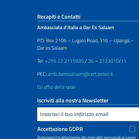
Sezione footer
Recapiti e Contatti
Ambasciata d’Italia a Dar Es Salaam
P.O. Box 2106 – Lugalo Road, 316 – Upanga –
Dar es Salaam
Tel:
+255 22 2115935
/
36
–
2123010
/
11
PEC:
amb.daressalaam@cert.esteri.it
Gli uffici della sede
Iscriviti alla nostra Newsletter
Inserisci la tua email
Accettazione GDPR
Autorizzo il trattamento dei miei dati personali ai sensi