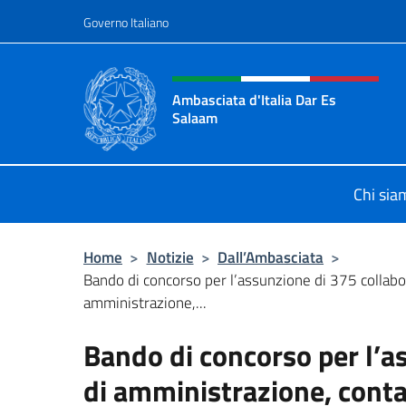
Salta al contenuto
Governo Italiano
Intestazione sito, social 
Ambasciata d'Italia Dar Es
Salaam
Il sito ufficiale dell'Ambasciata d'I
Chi sia
Home
>
Notizie
>
Dall’Ambasciata
>
Bando di concorso per l’assunzione di 375 collabor
amministrazione,...
Bando di concorso per l’a
di amministrazione, conta