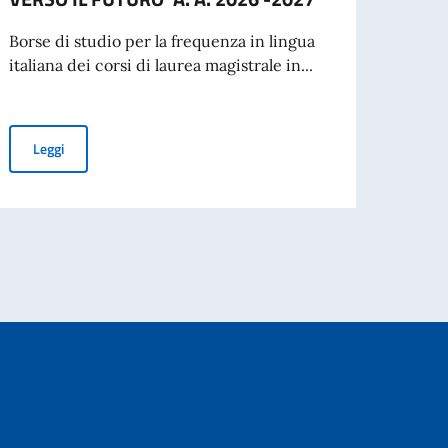
pres
Borse di studio per la frequenza in lingua
italiana dei corsi di laurea magistrale in...
Si com
inten
nuovo
per l’espatrio dal 3 agosto
II EDIZIONE DEL PROGRAMMA DI BORSE DI STUDIO 'L'ITALIA CO
Leggi
Leg