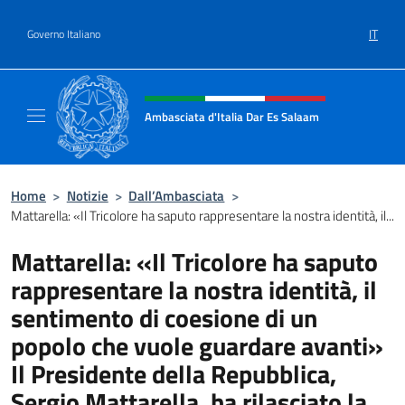
Salta al contenuto
IT
Governo Italiano
Intestazione sito, social e menù
Ambasciata d'Italia Dar Es Salaam
Il sito ufficiale dell'Ambasciata d'Italia a D
Home
>
Notizie
>
Dall’Ambasciata
>
Mattarella: «Il Tricolore ha saputo rappresentare la nostra identità, il...
Mattarella: «Il Tricolore ha saputo
rappresentare la nostra identità, il
sentimento di coesione di un
popolo che vuole guardare avanti»
Il Presidente della Repubblica,
Sergio Mattarella, ha rilasciato la