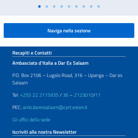
Naviga nella sezione
Sezione footer
Recapiti e Contatti
Ambasciata d’Italia a Dar Es Salaam
P.O. Box 2106 – Lugalo Road, 316 – Upanga – Dar es
Salaam
Tel:
+255 22 2115935
/
36
–
2123010
/
11
PEC:
amb.daressalaam@cert.esteri.it
Gli uffici della sede
Iscriviti alla nostra Newsletter