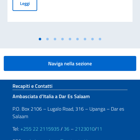
Pubblicazione graduatoria Borsa di studio offerte dal MAE
Leggi
Naviga nella sezione
Sezione footer
Recapiti e Contatti
Ambasciata d’Italia a Dar Es Salaam
P.O. Box 2106 – Lugalo Road, 316 – Upanga – Dar es
Salaam
Tel:
+255 22 2115935
/
36
–
2123010
/
11