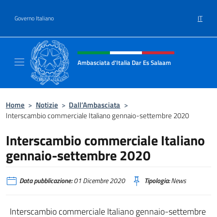
Salta al contenuto
IT
Governo Italiano
Intestazione sito, social e menù
Ambasciata d'Italia Dar Es Salaam
Il sito ufficiale dell'Ambasciata d'Italia a D
Home
>
Notizie
>
Dall’Ambasciata
>
Interscambio commerciale Italiano gennaio-settembre 2020
Interscambio commerciale Italiano
gennaio-settembre 2020
Data pubblicazione:
01 Dicembre 2020
Tipologia:
News
Interscambio commerciale Italiano gennaio-settembre