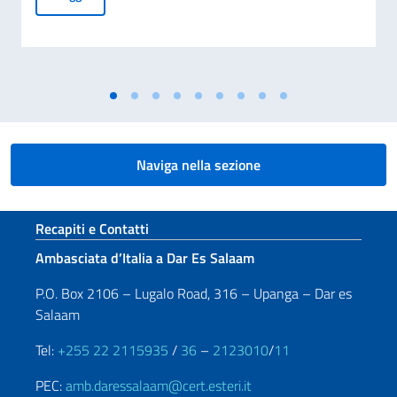
Naviga nella sezione
Sezione footer
Recapiti e Contatti
Ambasciata d’Italia a Dar Es Salaam
P.O. Box 2106 – Lugalo Road, 316 – Upanga – Dar es
Salaam
Tel:
+255 22 2115935
/
36
–
2123010
/
11
PEC:
amb.daressalaam@cert.esteri.it