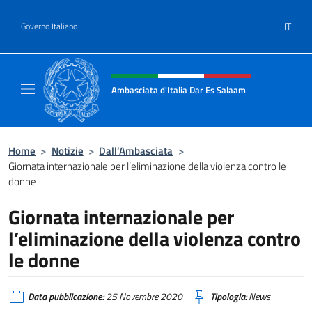
Salta al contenuto
IT
Governo Italiano
Intestazione sito, social e menù
Ambasciata d'Italia Dar Es Salaam
Il sito ufficiale dell'Ambasciata d'Italia a D
Home
>
Notizie
>
Dall’Ambasciata
>
Giornata internazionale per l’eliminazione della violenza contro le
donne
Giornata internazionale per
l’eliminazione della violenza contro
le donne
Data pubblicazione:
25 Novembre 2020
Tipologia:
News