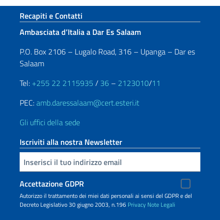
Sezione footer
Recapiti e Contatti
Ambasciata d’Italia a Dar Es Salaam
P.O. Box 2106 – Lugalo Road, 316 – Upanga – Dar es
Salaam
Tel:
+255 22 2115935
/
36
–
2123010
/
11
PEC:
amb.daressalaam@cert.esteri.it
Gli uffici della sede
Iscriviti alla nostra Newsletter
Inserisci la tua email
Accettazione GDPR
Autorizzo il trattamento dei miei dati personali ai sensi del GDPR e del
Decreto Legislativo 30 giugno 2003, n.196
Privacy
Note Legali