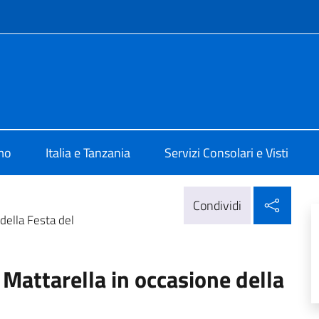
e menù
talia a Dar Es Salaam
mo
Italia e Tanzania
Servizi Consolari e Visti
Condi
Condividi
della Festa del
 Mattarella in occasione della