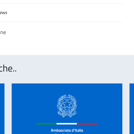
ews
ine
che..