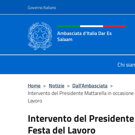
Salta al contenuto
Governo Italiano
Intestazione sito, social 
Ambasciata d'Italia Dar Es
Salaam
Il sito ufficiale dell'Ambasciata d'I
Chi sia
Home
>
Notizie
>
Dall’Ambasciata
>
Intervento del Presidente Mattarella in occasione 
Lavoro
Intervento del Presidente
Festa del Lavoro