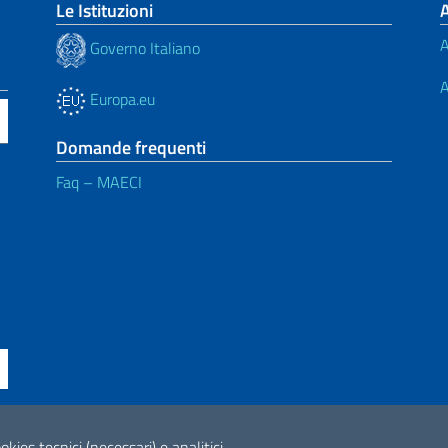
Le Istituzioni
A
Governo Italiano
A
Europa.eu
Domande frequenti
Faq – MAECI
ne di accessibilità
okies tecnici (necessari) e analitici.
2026 Copyright Min