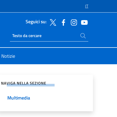
IT
Seguici su:
Cerca nel sito
Ricerca sito live
Notizie
vidi sui Social Network
NAVIGA NELLA SEZIONE
Multimedia