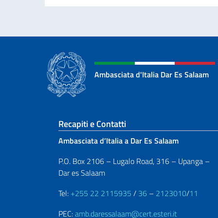
Ambasciata d'Italia Dar Es Salaam
Sezione footer
Recapiti e Contatti
Ambasciata d’Italia a Dar Es Salaam
P.O. Box 2106 – Lugalo Road, 316 – Upanga –
Dar es Salaam
Tel:
+255 22 2115935
/
36
–
2123010
/
11
PEC:
amb.daressalaam@cert.esteri.it