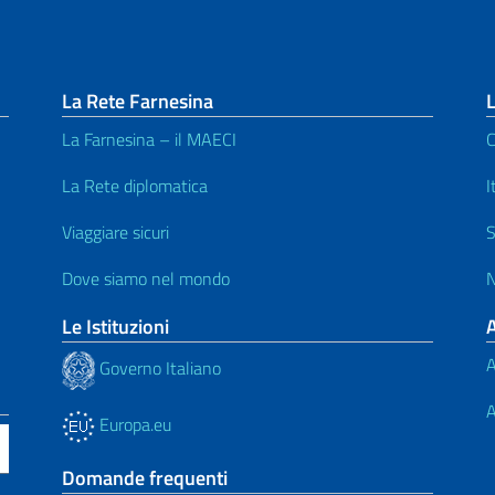
La Rete Farnesina
L
La Farnesina – il MAECI
C
La Rete diplomatica
I
Viaggiare sicuri
S
Dove siamo nel mondo
N
Le Istituzioni
A
Governo Italiano
A
Europa.eu
Domande frequenti