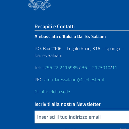
Sezione footer
Recapiti e Contatti
Ambasciata d’Italia a Dar Es Salaam
P.O. Box 2106 – Lugalo Road, 316 – Upanga –
Dar es Salaam
Tel:
+255 22 2115935
/
36
–
2123010
/
11
PEC:
amb.daressalaam@cert.esteri.it
Gli uffici della sede
Iscriviti alla nostra Newsletter
Inserisci la tua email