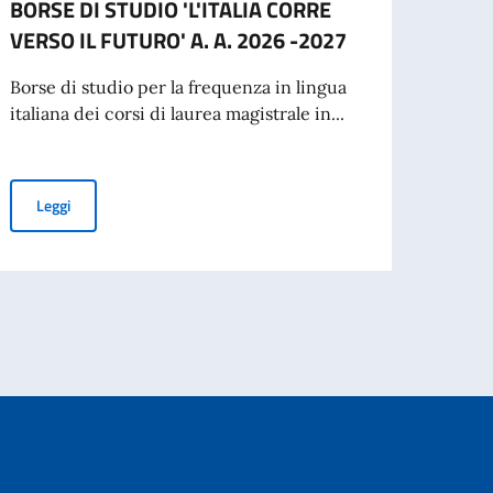
BORSE DI STUDIO 'L'ITALIA CORRE
proce
VERSO IL FUTURO' A. A. 2026 -2027
Vice 
pres
Borse di studio per la frequenza in lingua
italiana dei corsi di laurea magistrale in...
Si com
inten
nuovo
per l’espatrio dal 3 agosto
II EDIZIONE DEL PROGRAMMA DI BORSE DI STUDIO 'L'ITALIA CO
Leggi
Leg