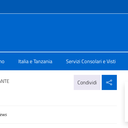
e menù
talia a Dar Es Salaam
mo
Italia e Tanzania
Servizi Consolari e Visti
Condi
ANTE
Condividi
ews