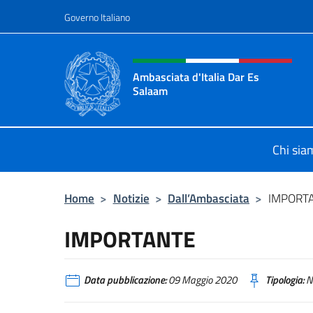
Salta al contenuto
Governo Italiano
Intestazione sito, social 
Ambasciata d'Italia Dar Es
Salaam
Il sito ufficiale dell'Ambasciata d'I
Chi sia
Home
>
Notizie
>
Dall’Ambasciata
>
IMPORT
IMPORTANTE
Data pubblicazione:
09 Maggio 2020
Tipologia:
N