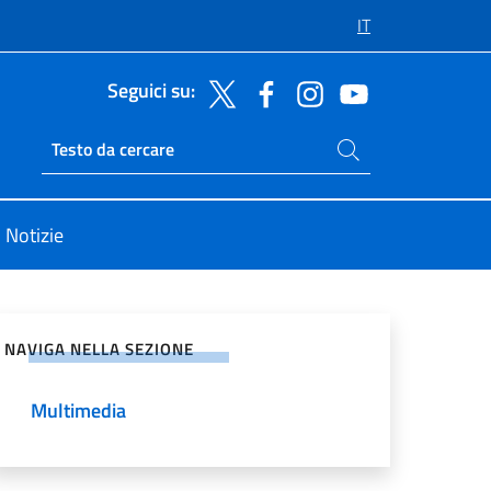
IT
Seguici su:
Cerca nel sito
Ricerca sito live
Notizie
vidi sui Social Network
NAVIGA NELLA SEZIONE
Multimedia