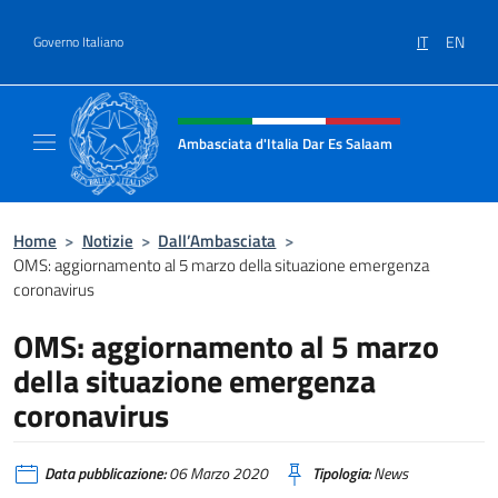
Salta al contenuto
IT
EN
Governo Italiano
Intestazione sito, social e menù
Ambasciata d'Italia Dar Es Salaam
Il sito ufficiale dell'Ambasciata d'Italia a D
Home
>
Notizie
>
Dall’Ambasciata
>
OMS: aggiornamento al 5 marzo della situazione emergenza
coronavirus
OMS: aggiornamento al 5 marzo
della situazione emergenza
coronavirus
Data pubblicazione:
06 Marzo 2020
Tipologia:
News