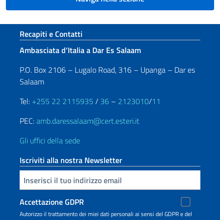
Sezione footer
Recapiti e Contatti
Ambasciata d’Italia a Dar Es Salaam
P.O. Box 2106 – Lugalo Road, 316 – Upanga – Dar es
Salaam
Tel:
+255 22 2115935
/
36
–
2123010
/
11
PEC:
amb.daressalaam@cert.esteri.it
Gli uffici della sede
Iscriviti alla nostra Newsletter
Inserisci la tua email
Accettazione GDPR
Autorizzo il trattamento dei miei dati personali ai sensi del GDPR e del