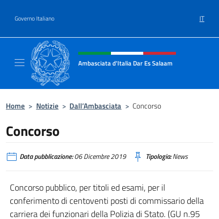
Salta al contenuto
IT
Governo Italiano
Intestazione sito, social e menù
Ambasciata d'Italia Dar Es Salaam
Il sito ufficiale dell'Ambasciata d'Italia a D
Home
>
Notizie
>
Dall’Ambasciata
>
Concorso
Concorso
Data pubblicazione:
06 Dicembre 2019
Tipologia:
News
Concorso pubblico, per titoli ed esami, per il
conferimento di centoventi posti di commissario della
carriera dei funzionari della Polizia di Stato. (GU n.95