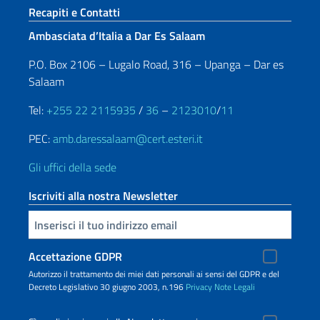
Sezione footer
Recapiti e Contatti
Ambasciata d’Italia a Dar Es Salaam
P.O. Box 2106 – Lugalo Road, 316 – Upanga – Dar es
Salaam
Tel:
+255 22 2115935
/
36
–
2123010
/
11
PEC:
amb.daressalaam@cert.esteri.it
Gli uffici della sede
Iscriviti alla nostra Newsletter
Inserisci la tua email
Accettazione GDPR
Autorizzo il trattamento dei miei dati personali ai sensi del GDPR e del
Decreto Legislativo 30 giugno 2003, n.196
Privacy
Note Legali