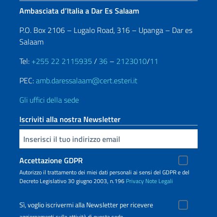
Ambasciata d’Italia a Dar Es Salaam
P.O. Box 2106 – Lugalo Road, 316 – Upanga – Dar es
Salaam
Tel:
+255 22 2115935
/
36
–
2123010
/
11
PEC:
amb.daressalaam@cert.esteri.it
Gli uffici della sede
Iscriviti alla nostra Newsletter
Inserisci la tua email
Accettazione GDPR
Autorizzo il trattamento dei miei dati personali ai sensi del GDPR e del
Decreto Legislativo 30 giugno 2003, n.196
Privacy
Note Legali
Sì, voglio iscrivermi alla Newsletter per ricevere
aggiornamenti sulle attività di questa sede