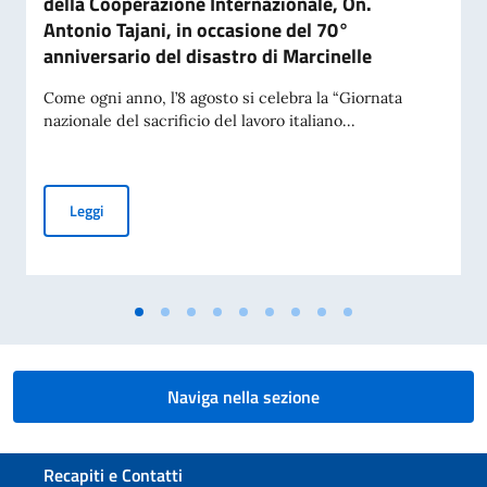
della Cooperazione Internazionale, On.
Antonio Tajani, in occasione del 70°
anniversario del disastro di Marcinelle
Come ogni anno, l’8 agosto si celebra la “Giornata
nazionale del sacrificio del lavoro italiano...
Messaggio del Vice Presidente del Consiglio dei Ministri e Mi
Leggi
Naviga nella sezione
Sezione footer
Recapiti e Contatti