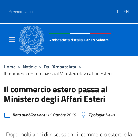
Salta al contenuto
IT
EN
Governo Italiano
Intestazione sito, social e menù
Ambasciata d'Italia Dar Es Salaam
Il sito ufficiale dell'Ambasciata d'Italia a D
Home
>
Notizie
>
Dall’Ambasciata
>
Il commercio estero passa al Ministero degli Affari Esteri
Il commercio estero passa al
Ministero degli Affari Esteri
Data pubblicazione:
11 Ottobre 2019
Tipologia:
News
Dopo molti anni di discussioni, il commercio estero e la