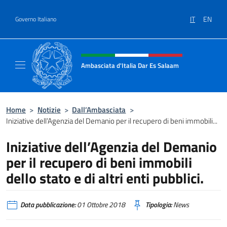
Salta al contenuto
IT
EN
Governo Italiano
Intestazione sito, social e menù
Ambasciata d'Italia Dar Es Salaam
Il sito ufficiale dell'Ambasciata d'Italia a D
Home
>
Notizie
>
Dall’Ambasciata
>
Iniziative dell’Agenzia del Demanio per il recupero di beni immobili...
Iniziative dell’Agenzia del Demanio
per il recupero di beni immobili
dello stato e di altri enti pubblici.
Data pubblicazione:
01 Ottobre 2018
Tipologia:
News