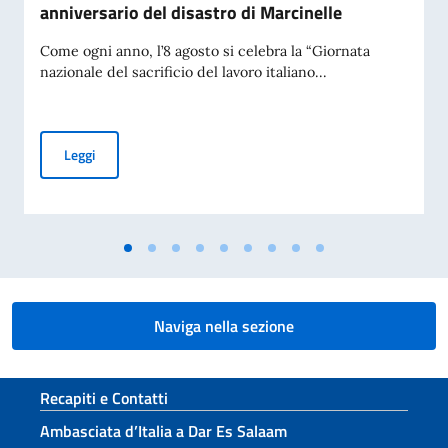
anniversario del disastro di Marcinelle
Come ogni anno, l’8 agosto si celebra la “Giornata
nazionale del sacrificio del lavoro italiano...
Messaggio del Vice Presidente del Consiglio dei Ministri e Mi
Leggi
Naviga nella sezione
Sezione footer
Recapiti e Contatti
Ambasciata d’Italia a Dar Es Salaam