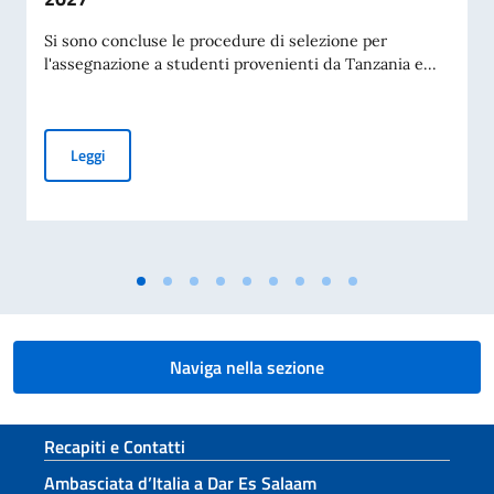
Si sono concluse le procedure di selezione per
l'assegnazione a studenti provenienti da Tanzania e...
Pubblicazione graduatoria Borsa di studio offerte dal MAE
Leggi
Naviga nella sezione
Sezione footer
Recapiti e Contatti
Ambasciata d’Italia a Dar Es Salaam