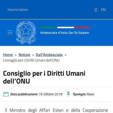
Salta al contenuto
IT
EN
Governo Italiano
Intestazione sito, social e menù
Ambasciata d'Italia Dar Es Salaam
Il sito ufficiale dell'Ambasciata d'Italia a D
Home
>
Notizie
>
Dall’Ambasciata
>
Consiglio per i Diritti Umani dell’ONU
Consiglio per i Diritti Umani
dell’ONU
Data pubblicazione:
16 Ottobre 2018
Tipologia:
News
Il Ministro degli Affari Esteri e della Cooperazione