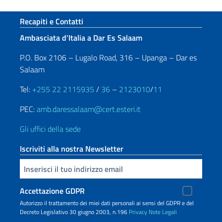
Sezione footer
Recapiti e Contatti
Ambasciata d’Italia a Dar Es Salaam
P.O. Box 2106 – Lugalo Road, 316 – Upanga – Dar es
Salaam
Tel:
+255 22 2115935
/
36
–
2123010
/
11
PEC:
amb.daressalaam@cert.esteri.it
Gli uffici della sede
Iscriviti alla nostra Newsletter
Inserisci la tua email
Accettazione GDPR
Autorizzo il trattamento dei miei dati personali ai sensi del GDPR e del
Decreto Legislativo 30 giugno 2003, n.196
Privacy
Note Legali