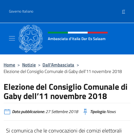
Salta al contenuto
IT
Governo Italiano
Intestazione sito, social e menù
Ambasciata d'Italia Dar Es Salaam
Il sito ufficiale dell'Ambasciata d'Italia a D
Home
>
Notizie
>
Dall’Ambasciata
>
Elezione del Consiglio Comunale di Gaby dell’11 novembre 2018
Elezione del Consiglio Comunale di
Gaby dell’11 novembre 2018
Data pubblicazione:
27 Settembre 2018
Tipologia:
News
Si comunica che le convocazioni dei comizi elettorali