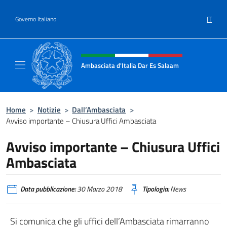
Salta al contenuto
IT
Governo Italiano
Intestazione sito, social e menù
Ambasciata d'Italia Dar Es Salaam
Il sito ufficiale dell'Ambasciata d'Italia a D
Home
>
Notizie
>
Dall’Ambasciata
>
Avviso importante – Chiusura Uffici Ambasciata
Avviso importante – Chiusura Uffici
Ambasciata
Data pubblicazione:
30 Marzo 2018
Tipologia:
News
Si comunica che gli uffici dell’Ambasciata rimarranno