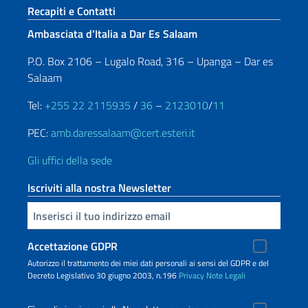
Sezione footer
Recapiti e Contatti
Ambasciata d’Italia a Dar Es Salaam
P.O. Box 2106 – Lugalo Road, 316 – Upanga – Dar es
Salaam
Tel:
+255 22 2115935
/
36
–
2123010
/
11
PEC:
amb.daressalaam@cert.esteri.it
Gli uffici della sede
Iscriviti alla nostra Newsletter
Inserisci la tua email
Accettazione GDPR
Autorizzo il trattamento dei miei dati personali ai sensi del GDPR e del
Decreto Legislativo 30 giugno 2003, n.196
Privacy
Note Legali