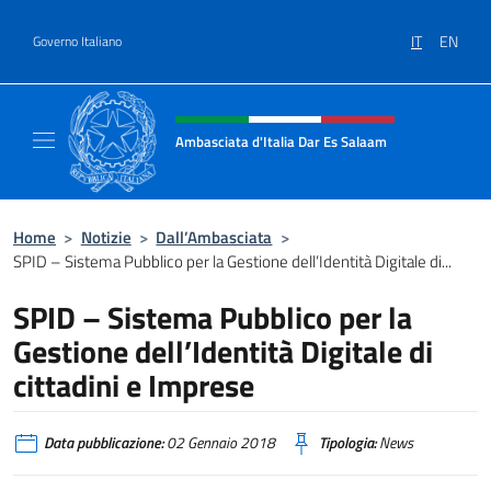
Salta al contenuto
IT
EN
Governo Italiano
Intestazione sito, social e menù
Ambasciata d'Italia Dar Es Salaam
Il sito ufficiale dell'Ambasciata d'Italia a D
Home
>
Notizie
>
Dall’Ambasciata
>
SPID – Sistema Pubblico per la Gestione dell’Identità Digitale di...
SPID – Sistema Pubblico per la
Gestione dell’Identità Digitale di
cittadini e Imprese
Data pubblicazione:
02 Gennaio 2018
Tipologia:
News