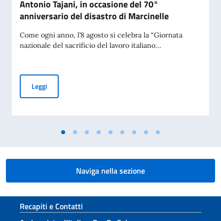
Antonio Tajani, in occasione del 70°
anniversario del disastro di Marcinelle
Come ogni anno, l’8 agosto si celebra la “Giornata
nazionale del sacrificio del lavoro italiano...
Messaggio del Vice Presidente del Consiglio dei Ministri e Mi
Leggi
Naviga nella sezione
Sezione footer
Recapiti e Contatti