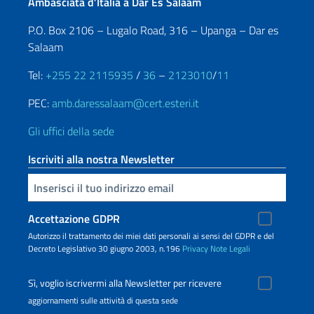
Ambasciata d’Italia a Dar Es Salaam
P.O. Box 2106 – Lugalo Road, 316 – Upanga – Dar es
Salaam
Tel:
+255 22 2115935
/
36
–
2123010
/
11
PEC:
amb.daressalaam@cert.esteri.it
Gli uffici della sede
Iscriviti alla nostra Newsletter
Inserisci la tua email
Accettazione GDPR
Autorizzo il trattamento dei miei dati personali ai sensi del GDPR e del
Decreto Legislativo 30 giugno 2003, n.196
Privacy
Note Legali
Sì, voglio iscrivermi alla Newsletter per ricevere
aggiornamenti sulle attività di questa sede