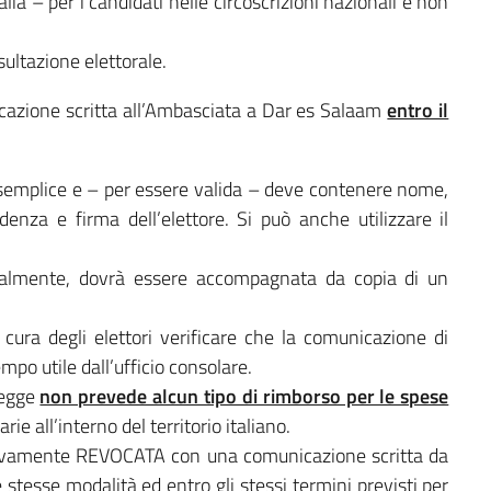
alia – per i candidati nelle circoscrizioni nazionali e non
sultazione elettorale.
icazione scritta all’Ambasciata a Dar es Salaam
entro il
 semplice e – per essere valida – deve contenere nome,
denza e firma dell’elettore. Si può anche utilizzare il
nalmente, dovrà essere accompagnata da copia di un
cura degli elettori verificare che la comunicazione di
mpo utile dall’ufficio consolare.
 legge
non prevede alcun tipo di rimborso per le spese
rie all’interno del territorio italiano.
essivamente REVOCATA con una comunicazione scritta da
 stesse modalità ed entro gli stessi termini previsti per