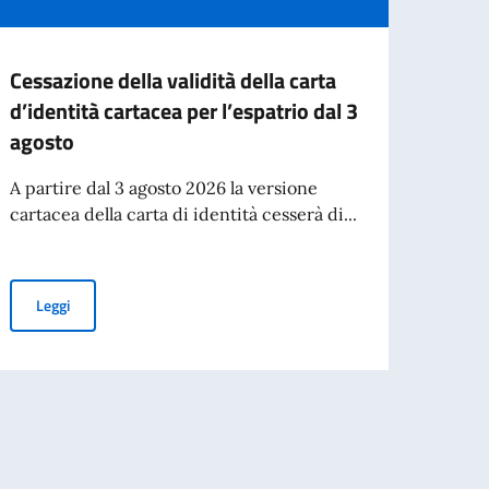
Cessazione della validità della carta
II E
d’identità cartacea per l’espatrio dal 3
BORS
agosto
VERS
A partire dal 3 agosto 2026 la versione
Borse 
cartacea della carta di identità cesserà di...
italia
Cessazione della validità della carta d’identità cartacea per l’esp
Leggi
Leg
 MAECI per l'anno accademico 2026-2027
On. Antonio Tajani, in occasione del 70° anniversario del disastro di Marcinel