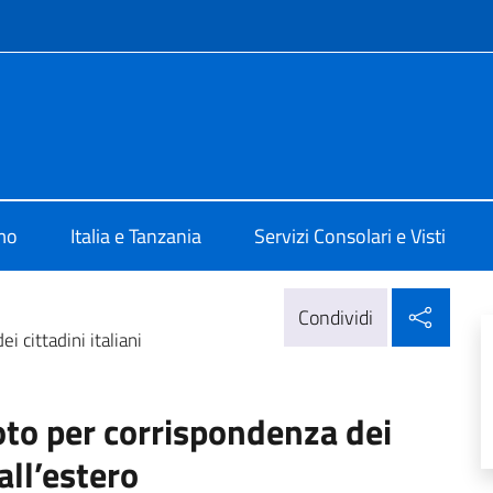
e menù
talia a Dar Es Salaam
mo
Italia e Tanzania
Servizi Consolari e Visti
Condi
Condividi
 cittadini italiani
oto per corrispondenza dei
 all’estero