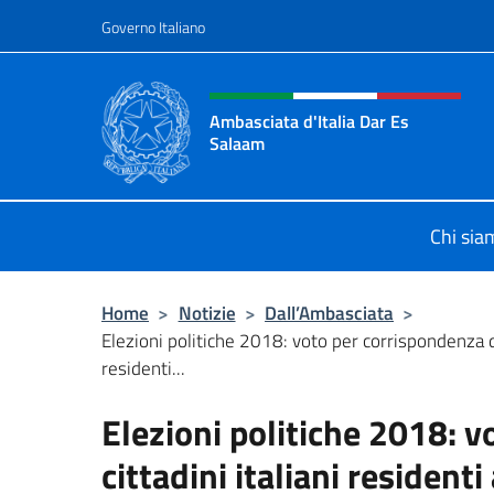
Salta al contenuto
Governo Italiano
Intestazione sito, social 
Ambasciata d'Italia Dar Es
Salaam
Il sito ufficiale dell'Ambasciata d'I
Chi sia
Home
>
Notizie
>
Dall’Ambasciata
>
Elezioni politiche 2018: voto per corrispondenza dei
residenti...
Elezioni politiche 2018: v
cittadini italiani residenti