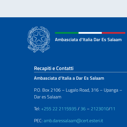
Ambasciata d'Italia Dar Es Salaam
Sezione footer
Recapiti e Contatti
Ambasciata d’Italia a Dar Es Salaam
P.O. Box 2106 – Lugalo Road, 316 – Upanga –
Dar es Salaam
Tel:
+255 22 2115935
/
36
–
2123010
/
11
PEC:
amb.daressalaam@cert.esteri.it