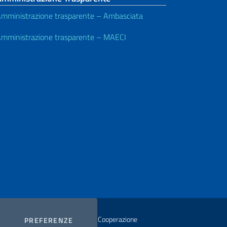
mministrazione trasparente – Ambasciata
mministrazione trasparente – MAECI
istero degli Affari Esteri e della Cooperazione
COOKIES
PREFERENZE