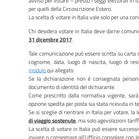
avviso per votare – presso i seggi elettorali in It
per quelli della Circoscrizione Estero.
La scelta di votare in Italia vale solo per una con
Chi desidera votare in Italia deve darne comun
31 dicembre 2017
.
Tale comunicazione può essere scritta su carta
cognome, data, luogo di nascita, luogo di resi
modulo
qui allegato.
Se la dichiarazione non è consegnata perso
documento di identità del dichiarante.
Come prescritto dalla normativa vigente, sarà 
opzione spedita per posta sia stata ricevuta in te
Se si sceglie di rientrare in Italia per votare, la
di viaggio sostenute
, ma solo agevolazioni tariffa
La scelta di votare in Italia può essere succ
inviare o consegnare all’Ufficio consolare con le