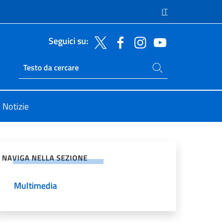
IT
Seguici su:
Cerca nel sito
Ricerca sito live
Notizie
vidi sui Social Network
NAVIGA NELLA SEZIONE
Multimedia