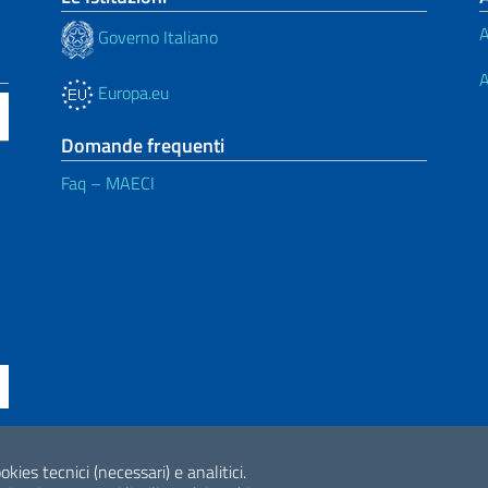
A
Governo Italiano
A
Europa.eu
Domande frequenti
Faq – MAECI
ne di accessibilità
okies tecnici (necessari) e analitici.
2026 Copyright Min