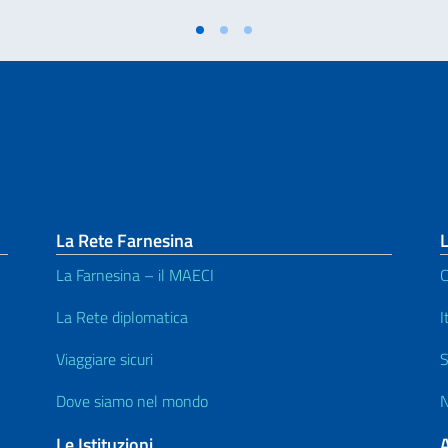
La Rete Farnesina
L
La Farnesina – il MAECI
C
La Rete diplomatica
I
Viaggiare sicuri
S
Dove siamo nel mondo
N
Le Istituzioni