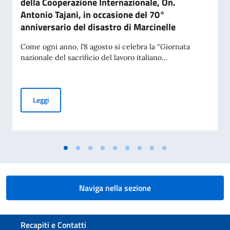
della Cooperazione Internazionale, On.
Antonio Tajani, in occasione del 70°
anniversario del disastro di Marcinelle
Come ogni anno, l’8 agosto si celebra la “Giornata
nazionale del sacrificio del lavoro italiano...
Messaggio del Vice Presidente del Consiglio dei Ministri e Mi
Leggi
Naviga nella sezione
Sezione footer
Recapiti e Contatti