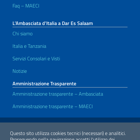
Faq – MAECI
L’Ambasciata d’Italia a Dar Es Salaam
Chi siamo
Italia e Tanzania
Servizi Consolari e Visti
Notizie
Amministrazione Trasparente
Amministrazione trasparente – Ambasciata
Amministrazione trasparente – MAECI
Link Utili
Note legali
Privacy e cookie policy
Dichiarazione di accessibilità
Questo sito utilizza cookies tecnici (necessari) e analitici.
Proseguendo nella navigazione accetti l'utilizzo dei