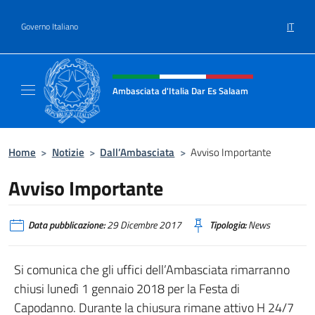
Salta al contenuto
IT
Governo Italiano
Intestazione sito, social e menù
Ambasciata d'Italia Dar Es Salaam
Il sito ufficiale dell'Ambasciata d'Italia a D
Home
>
Notizie
>
Dall’Ambasciata
>
Avviso Importante
Avviso Importante
Data pubblicazione:
29 Dicembre 2017
Tipologia:
News
Si comunica che gli uffici dell’Ambasciata rimarranno
chiusi lunedì 1 gennaio 2018 per la Festa di
Capodanno. Durante la chiusura rimane attivo H 24/7