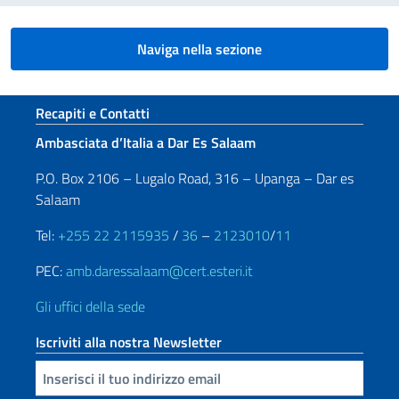
Naviga nella sezione
Sezione footer
Recapiti e Contatti
Ambasciata d’Italia a Dar Es Salaam
P.O. Box 2106 – Lugalo Road, 316 – Upanga – Dar es
Salaam
Tel:
+255 22 2115935
/
36
–
2123010
/
11
PEC:
amb.daressalaam@cert.esteri.it
Gli uffici della sede
Iscriviti alla nostra Newsletter
Inserisci la tua email