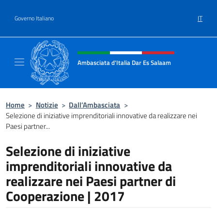
Salta al contenuto
IT
Governo Italiano
Intestazione sito, social e menù
Ambasciata d'Italia Dar Es Salaam
Il sito ufficiale dell'Ambasciata d'Italia a D
Home
>
Notizie
>
Dall’Ambasciata
>
Selezione di iniziative imprenditoriali innovative da realizzare nei
Paesi partner...
Selezione di iniziative
imprenditoriali innovative da
realizzare nei Paesi partner di
Cooperazione | 2017