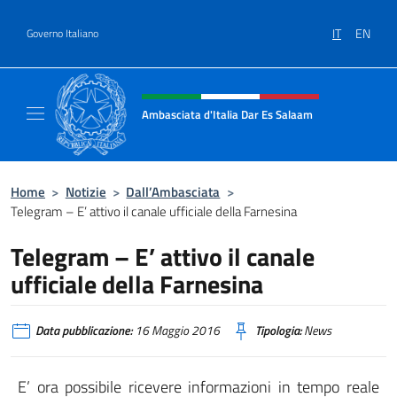
Salta al contenuto
IT
EN
Governo Italiano
Intestazione sito, social e menù
Ambasciata d'Italia Dar Es Salaam
Il sito ufficiale dell'Ambasciata d'Italia a D
Home
>
Notizie
>
Dall’Ambasciata
>
Telegram – E’ attivo il canale ufficiale della Farnesina
Telegram – E’ attivo il canale
ufficiale della Farnesina
Data pubblicazione:
16 Maggio 2016
Tipologia:
News
E’ ora possibile ricevere informazioni in tempo reale