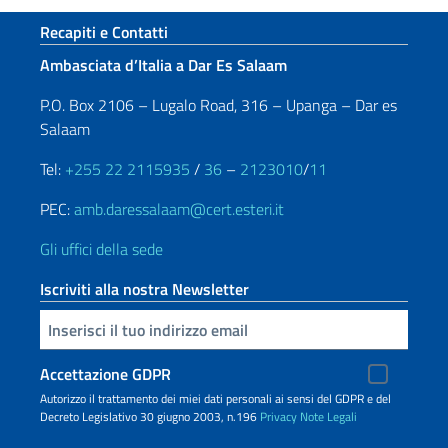
Sezione footer
Recapiti e Contatti
Ambasciata d’Italia a Dar Es Salaam
P.O. Box 2106 – Lugalo Road, 316 – Upanga – Dar es
Salaam
Tel:
+255 22 2115935
/
36
–
2123010
/
11
PEC:
amb.daressalaam@cert.esteri.it
Gli uffici della sede
Iscriviti alla nostra Newsletter
Inserisci la tua email
Accettazione GDPR
Autorizzo il trattamento dei miei dati personali ai sensi del GDPR e del
Decreto Legislativo 30 giugno 2003, n.196
Privacy
Note Legali