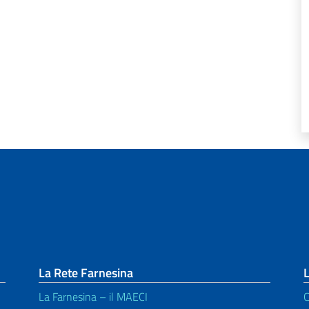
La Rete Farnesina
L
La Farnesina – il MAECI
C