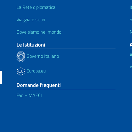
La Rete diplomatica
I
Viaggiare sicuri
S
Dove siamo nel mondo
N
Le Istituzioni
A
Governo Italiano
A
Europa.eu
Domande frequenti
Faq – MAECI