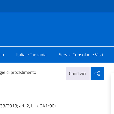
e menù
talia a Dar Es Salaam
mo
Italia e Tanzania
Servizi Consolari e Visti
Condi
gie di procedimento
Condividi
o
 33/2013; art. 2, L. n. 241/90)