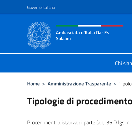
Salta al contenuto
Governo Italiano
Intestazione sito, social 
Ambasciata d'Italia Dar Es
Salaam
Il sito ufficiale dell'Ambasciata d'I
Chi sia
Home
>
Amministrazione Trasparente
>
Tipolo
Tipologie di procediment
Procedimenti a istanza di parte (art. 35 D.lgs. n.